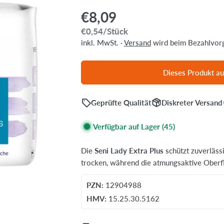
Regulärer
€8,09
Stückpreis
pro
€0,54
/
Stück
Preis
inkl. MwSt. ·
Versand
wird beim Bezahlvorg
Dieses Produkt au
Geprüfte Qualität
Diskreter Versand
Verfügbar auf Lager
(45)
Die
Seni Lady Extra Plus
schützt zuverlässi
trocken, während die atmungsaktive Oberflä
PZN:
12904988
HMV:
15.25.30.5162