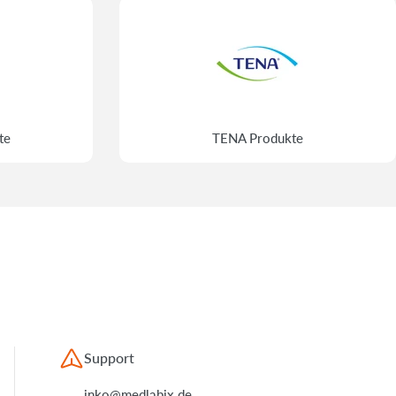
te
TENA Produkte
Support
inko@medlabix.de