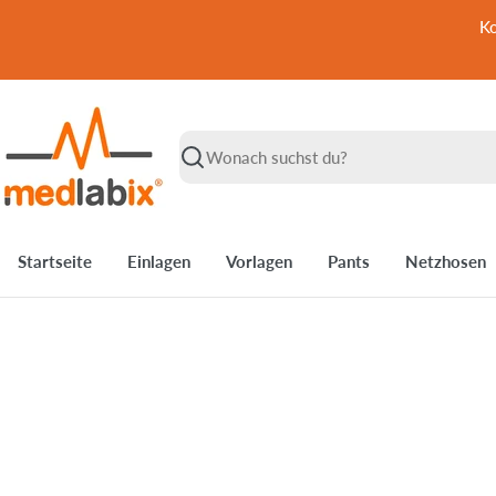
Zum
Ko
Inhalt
springen
Suchen
Startseite
Einlagen
Vorlagen
Pants
Netzhosen
Springe
zu
den
Produktinformationen