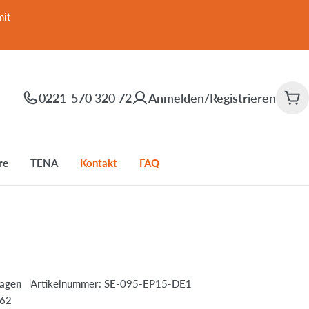
mit
0221-570 320 72
Anmelden/Registrieren
War
re
TENA
Kontakt
FAQ
lagen
Artikelnummer:
SE-095-EP15-DE1
162